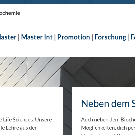
ochemie
aster
|
Master Int
|
Promotion
|
Forschung
|
F
Neben dem 
e Life Sciences. Unsere
Auch neben dem Bioche
le Lehre aus den
Möglichkeiten, dich pe