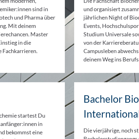
inem modernen,
Die Fachschaft Biochem
emiker:innen sind in
und organisiert zusam
iotech und Pharma über
jährlichen Night of Bi
ung. Mit deinem
Events, Hochschulsport
rierechancen. Master
Studium Universale sow
instieg in die
von der Karriereberat
e Fachkarrieren.
Campusleben abwechslu
deinem Weg ins Berufs
Bachelor Bi
Internationa
chemie startest Du
anfänger:innen in
Die vierjährige, noch s
und bekommst eine
Bachelorstudiengangs 