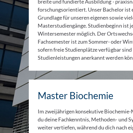
breite und fundierte Ausbildung - praxis
forschungsorientiert. Unser Bachelor ist 
Grundlage für unseren eigenen sowie viel
Masterstudiengänge. Studienbeginn ist j
Wintersemester möglich. Der Ortswechsel
Fachsemester ist zum Sommer- oder Win
sofern freie Studienplätze verfügbar sin
Studienleistungen anerkannt werden kön
Master Biochemie
Im zweijährigen konsekutive Biochemie
du deine Fachkenntnis, Methoden- und 
weiter vertiefen, während du dich nach e