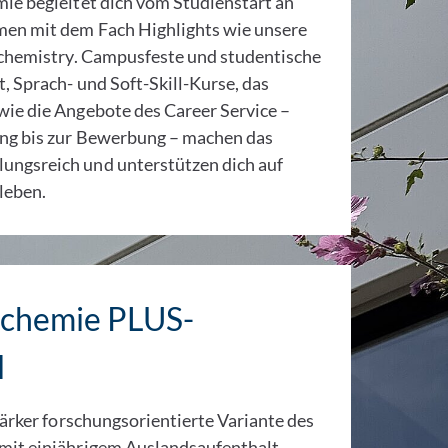
ie begleitet dich vom Studienstart an
men mit dem Fach Highlights wie unsere
ochemistry. Campusfeste und studentische
, Sprach- und Soft-Skill-Kurse, das
ie die Angebote des Career Service –
ung bis zur Bewerbung – machen das
ngsreich und unterstützen dich auf
leben.
ochemie PLUS-
l
tärker forschungsorientierte Variante des
mit einjährigem Auslandsaufenthalt.