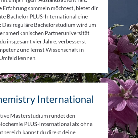
e Erfahrung sammeln möchtest, bietet dir
nte Bachelor PLUS-International eine
: Das reguläre Bachelorstudium wird um
ner amerikanischen Partneruniversität
 du insgesamt vier Jahre, verbesserst
mpetenz und lernst Wissenschaft in
 Umfeld kennen.
emistry International
utive Masterstudium rundet den
Biochemie PLUS-International ab: ohne
htbereich kannst du direkt deine