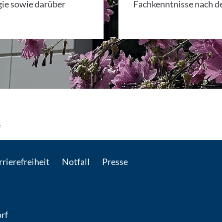
gie sowie darüber
Fachkenntnisse nach de
: Per E-Mail kontaktieren
e
rierefreiheit
Notfall
Presse
rf