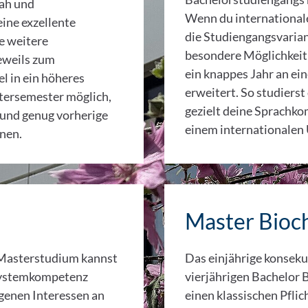
nah und
Wenn du international
eine exzellente
die Studiengangsvaria
e weitere
besondere Möglichkeit
eweils zum
ein knappes Jahr an ei
 in ein höheres
erweitert. So studierst
tersemester möglich,
gezielt deine Sprachko
d und genug vorherige
einem internationalen
nen.
Master Bioch
-Masterstudium kannst
Das einjährige konsek
Systemkompetenz
vierjährigen Bachelor 
igenen Interessen an
einen klassischen Pflic